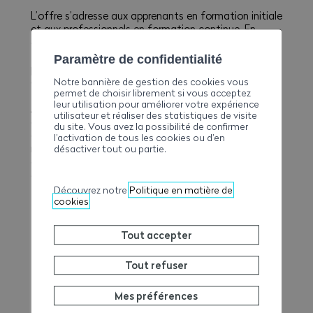
L’offre s’adresse aux apprenants en formation initiale
et aux professionnels en formation continue. En
collaboration avec l’assurance chômage, le centre
forme également les participants en reconversion
Paramètre de confidentialité
professionnelle dans le cadre du programme PET
Notre bannière de gestion des cookies vous
(programme de travail temporaire).
permet de choisir librement si vous acceptez
leur utilisation pour améliorer votre expérience
À cette offre s’ajoutent des formations spécialisées
utilisateur et réaliser des statistiques de visite
et des certifications développées en adéquation
du site. Vous avez la possibilité de confirmer
avec les exigences du terrain et l’évolution des
l’activation de tous les cookies ou d’en
normes. Construction, sécurité au travail, prévention
désactiver tout ou partie.
des risques et respect des standards réglementaires
constituent le socle commun de ces enseignements.
Découvrez notre
Politique en matière de
cookies
Tout accepter
Tout refuser
Mes préférences