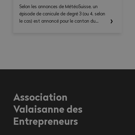
Selon les annonces de MétéoSuisse, un
épisode de canicule de degré 3 (ou 4, selon
le cas) est annoncé pour le canton du
Valais. Les températures élevées prévues au
cours des prochains jours sont susceptibles
d’entraîner des conséquences importantes
sur la santé, en particulier pour les
travailleurs exerçant une activité à
l'extérieur ou dans des environnements
fortement exposés à la chaleur.
Association
Valaisanne des
Entrepreneurs