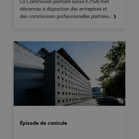
La Commission paritaire suisse (CPSA) met
désormais à disposition des entreprises et
des commissions professionnelles paritaires
le CN Time-Check, un outil destiné à
faciliter l'application de la Convention
nationale 2026–2031. Il permet de calculer
le temps de travail, les heures
supplémentaires, le temps de déplacement
et les éventuels suppléments sur une base
hebdomadaire, tout en générant une
synthèse claire et exportable en PDF.
Épisode de canicule