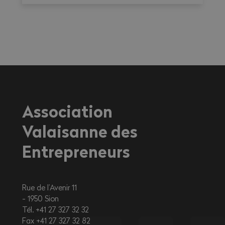
Dictionnaire du maçon, l'ouvrage Une
histoire en chantier(s) ainsi que des goodies
AVE.
Association
Valaisanne des
Entrepreneurs
Rue de l’Avenir 11
1950
Sion
Tél. +41 27 327 32 32
Fax +41 27 327 32 82