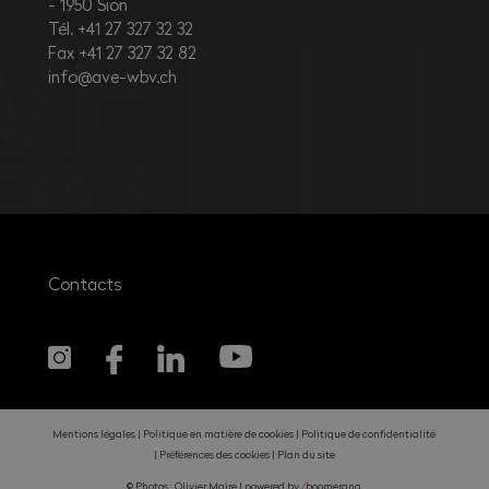
1950
Sion
Tél. +41 27 327 32 32
Fax +41 27 327 32 82
info@ave-wbv.ch
Contacts
Mentions légales
Politique en matière de cookies
Politique de confidentialité
Préférences des cookies
Plan du site
© Photos : Olivier Maire |
powered by
/
boomerang