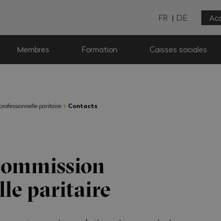
FR
DE
Acc
Membres
Formation
Caisses sociales
›
rofessionnelle paritaire
Contacts
Commission
lle paritaire