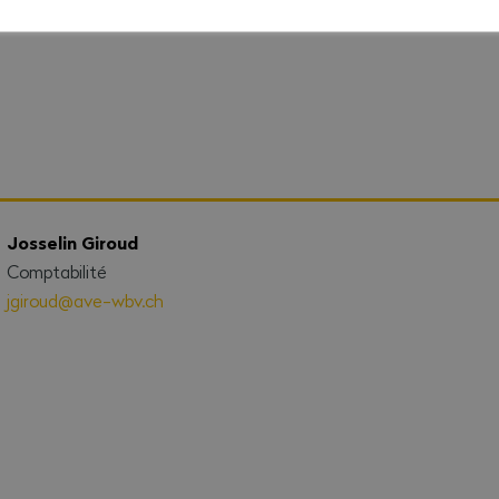
sxarepe@ave-wbv.ch
Josselin Giroud
Comptabilité
jgiroud@ave-wbv.ch