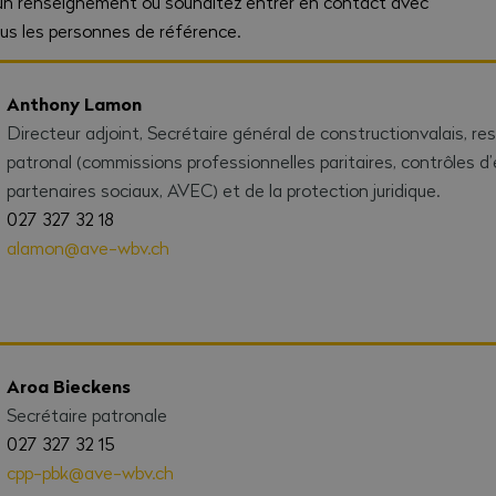
’un renseignement ou souhaitez entrer en contact avec
us les personnes de référence.
Anthony Lamon
Directeur adjoint, Secrétaire général de constructionvalais, re
patronal (commissions professionnelles paritaires, contrôles d’
partenaires sociaux, AVEC) et de la protection juridique.
027 327 32 18
alamon@ave-wbv.ch
Aroa Bieckens
Secrétaire patronale
027 327 32 15
cpp-pbk@ave-wbv.ch