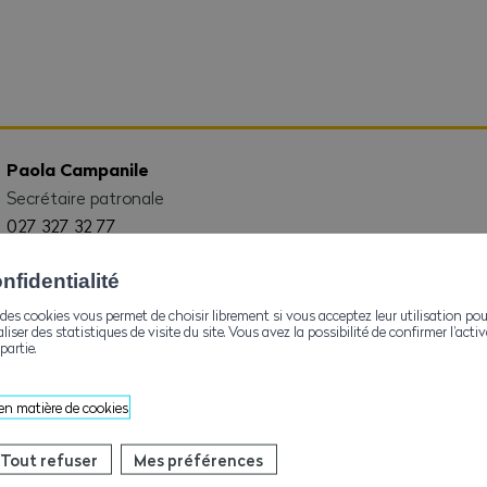
Paola Campanile
Secrétaire patronale
027 327 32 77
cpp-pbk@ave-wbv.ch
fidentialité
des cookies vous permet de choisir librement si vous acceptez leur utilisation pou
aliser des statistiques de visite du site. Vous avez la possibilité de confirmer l’act
partie.
 en matière de cookies
Sara Xarepe
Tout refuser
Mes préférences
Responsable des Affiliations, E-Badge