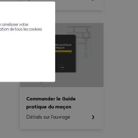
le Guide Pratique du maçon,
le Dictionnaire du maçon et
des goodies AVE, soit le
r améliorer votre
Dictionnaire du maçon,
ivation de tous les cookies
l'ouvrage Une histoire en
chantier(s) ainsi que des
goodies AVE.
Commander le Guide
pratique du maçon
Détails sur l'ouvrage