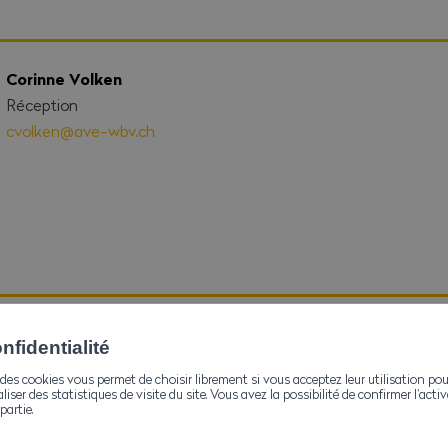
Corinne Volken
Réception
cvolken@ave-wbv.ch
Hélène Inderkummen
fidentialité
Réception
des cookies vous permet de choisir librement si vous acceptez leur utilisation pou
hinderkummen@ave-wbv.ch
aliser des statistiques de visite du site. Vous avez la possibilité de confirmer l’act
partie.