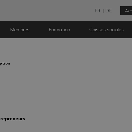
FR
DE
Acc
Membres
Formation
Caisses sociales
ption
trepreneurs