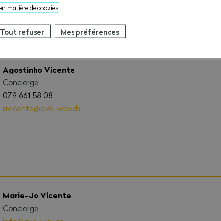
 en matière de cookies
Tout refuser
Mes préférences
Agostinho Vicente
Concierge
079 661 58 08
avicente@ave-wbv.ch
Marie-Jo Vicente
Concierge
info@ave-wbv.ch