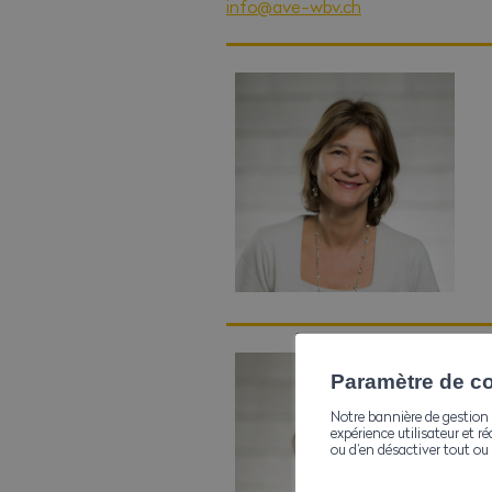
info@ave-wbv.ch
Paramètre de con
Notre bannière de gestion 
expérience utilisateur et ré
ou d’en désactiver tout ou 