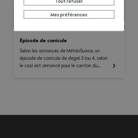
Tout refuser
Mes préférences
Épisode de canicule
Selon les annonces de MétéoSuisse, un
épisode de canicule de degré 3 (ou 4, selon
le cas) est annoncé pour le canton du
Valais. Les températures élevées prévues au
cours des prochains jours sont susceptibles
d’entraîner des conséquences importantes
sur la santé, en particulier pour les
travailleurs exerçant une activité à
l'extérieur ou dans des environnements
fortement exposés à la chaleur.