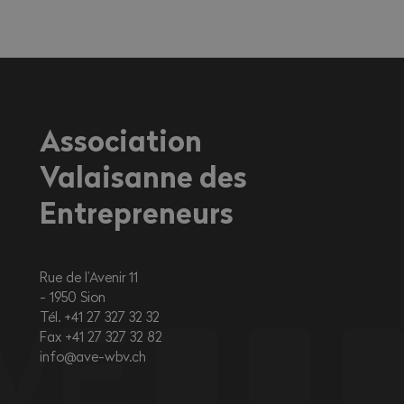
travailleurs exerçant une activité à
l'extérieur ou dans des environnements
fortement exposés à la chaleur.
Association
Valaisanne des
Entrepreneurs
Rue de l’Avenir 11
1950
Sion
Tél. +41 27 327 32 32
Fax +41 27 327 32 82
info@ave-wbv.ch