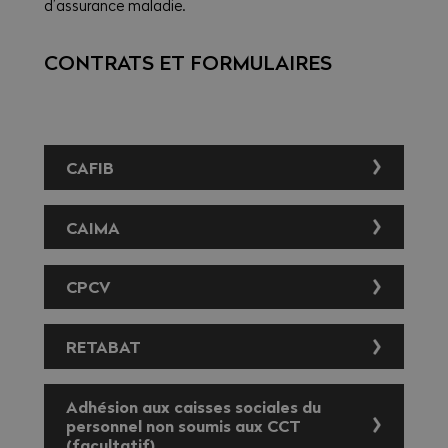
d’assurance maladie.
CONTRATS ET FORMULAIRES
CAFIB
CAIMA
Contrat d’adhésion
EN SAVOIR PLUS SUR LA CAISSE CAFIB
CPCV
Contrat d’adhésion
RETABAT
Contrat d’adhésion
EN SAVOIR PLUS SUR LA CAISSE CPCV
Adhésion aux caisses sociales du
Contrat d’adhésion
personnel non soumis aux CCT
(facultatif)