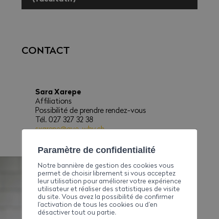
EN SAVOIR PLUS SUR LA CAISSE
RETABAT
Formulaire
CONTACT
Sara Xarepe
Affiliations
Possibilité de prendre rendez-vous
Tél. 027 327 32 38
sxarepe@ave-wbv.ch
Paramètre de confidentialité
Notre bannière de gestion des cookies vous
permet de choisir librement si vous acceptez
leur utilisation pour améliorer votre expérience
utilisateur et réaliser des statistiques de visite
du site. Vous avez la possibilité de confirmer
l’activation de tous les cookies ou d’en
désactiver tout ou partie.