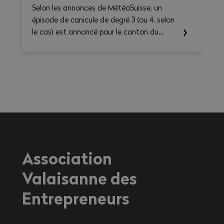
Selon les annonces de MétéoSuisse, un
épisode de canicule de degré 3 (ou 4, selon
le cas) est annoncé pour le canton du
Valais. Les températures élevées prévues au
cours des prochains jours sont susceptibles
d’entraîner des conséquences importantes
sur la santé, en particulier pour les
travailleurs exerçant une activité à
l'extérieur ou dans des environnements
fortement exposés à la chaleur.
Association
Valaisanne des
Entrepreneurs