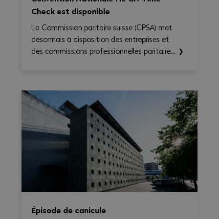
Check est disponible
La Commission paritaire suisse (CPSA) met
désormais à disposition des entreprises et
des commissions professionnelles paritaires
le CN Time-Check, un outil destiné à
faciliter l'application de la Convention
nationale 2026–2031. Il permet de calculer
le temps de travail, les heures
supplémentaires, le temps de déplacement
et les éventuels suppléments sur une base
hebdomadaire, tout en générant une
synthèse claire et exportable en PDF.
Épisode de canicule