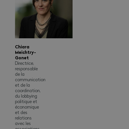
Chiara
Meichtry-
Gonet
Directrice,
responsable
de la
communication
et de la
coordination,
du lobbying
politique et
économique
et des
relations
avec les
associations