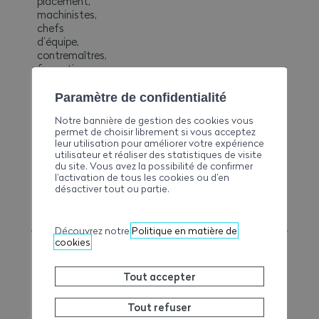
placement,
machinistes,
chefs
d’équipe,
contremaîtres,
formation
continue,
maîtrise,
Paramètre de confidentialité
articles 32
Notre bannière de gestion des cookies vous
à 34), fonds
permet de choisir librement si vous acceptez
paritaire,
leur utilisation pour améliorer votre expérience
parcours
utilisateur et réaliser des statistiques de visite
sécurité.
du site. Vous avez la possibilité de confirmer
027 327 32
l’activation de tous les cookies ou d’en
désactiver tout ou partie.
26
kloetscher@ave-
wbv.ch
Découvrez notre
Politique en matière de
cookies
Tout accepter
Tout refuser