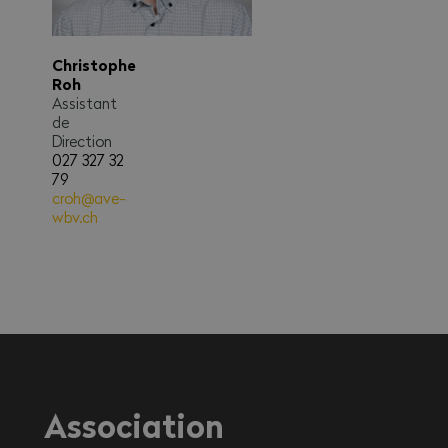
Christophe
Roh
Assistant
de
Direction
027 327 32
79
croh@ave-
wbv.ch
Association