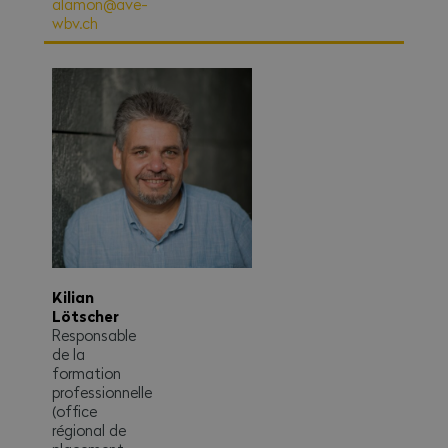
alamon@ave-
wbv.ch
Kilian
Lötscher
Responsable
de la
formation
professionnelle
(office
régional de