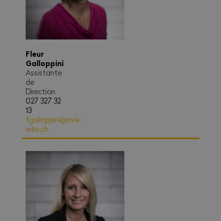
Fleur
Galloppini
Assistante
de
Direction
027 327 32
13
fgalloppini@ave-
wbv.ch