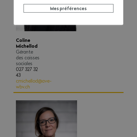
Mes préférences
Coline
Michellod
Gérante
des caisses
sociales
027 327 32
43
cmichellod@ave-
wbv.ch