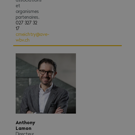
et
organismes
partenaires.
027 327 32
17
cmeichtry@ave-
wbv.ch
Anthony
Lamon
Directeur