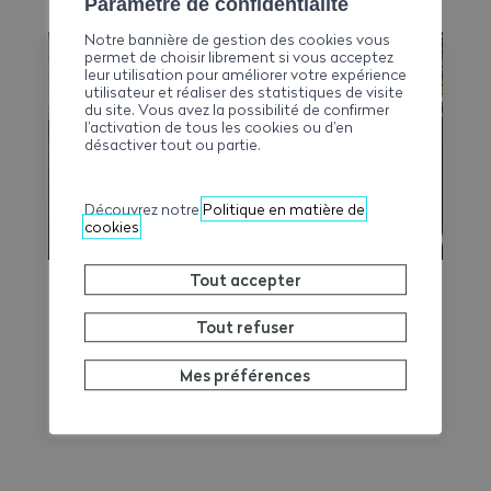
Paramètre de confidentialité
nationale 2026–2031. Il permet de calculer
Notre bannière de gestion des cookies vous
le temps de travail, les heures
permet de choisir librement si vous acceptez
supplémentaires, le temps de déplacement
leur utilisation pour améliorer votre expérience
utilisateur et réaliser des statistiques de visite
et les éventuels suppléments sur une base
du site. Vous avez la possibilité de confirmer
hebdomadaire, tout en générant une
l’activation de tous les cookies ou d’en
désactiver tout ou partie.
synthèse claire et exportable en PDF.
Découvrez notre
Politique en matière de
cookies
Tout accepter
Épisode de canicule
Tout refuser
Selon les annonces de MétéoSuisse, un
épisode de canicule de degré 3 (ou 4, selon
Mes préférences
le cas) est annoncé pour le canton du
Valais. Les températures élevées prévues au
cours des prochains jours sont susceptibles
d’entraîner des conséquences importantes