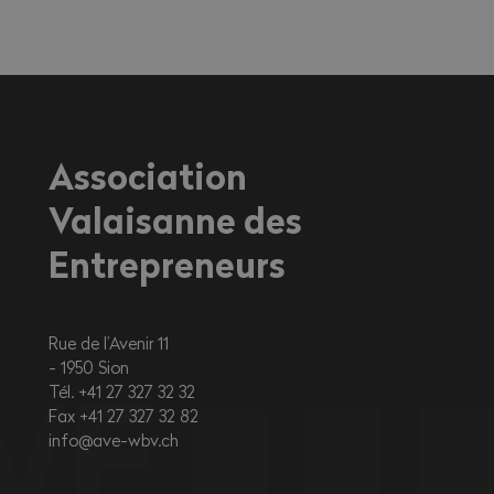
sur la santé, en particulier pour les
travailleurs exerçant une activité à
l'extérieur ou dans des environnements
fortement exposés à la chaleur.
Association
Valaisanne des
Entrepreneurs
Rue de l’Avenir 11
1950
Sion
Tél. +41 27 327 32 32
Fax +41 27 327 32 82
info@ave-wbv.ch