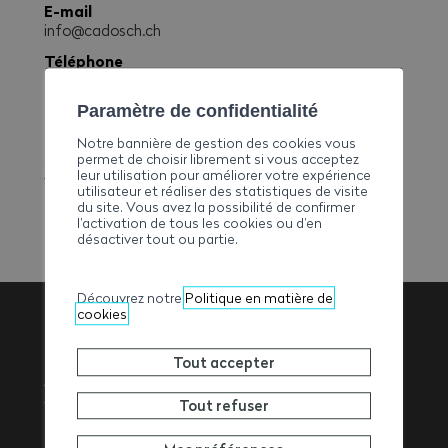
E-mail
info@cadosch.ch
Téléphone
+41244632424
Fax
Paramètre de confidentialité
+41244813033
Notre bannière de gestion des cookies vous
permet de choisir librement si vous acceptez
Site web
leur utilisation pour améliorer votre expérience
www.cadosch.ch
utilisateur et réaliser des statistiques de visite
du site. Vous avez la possibilité de confirmer
l’activation de tous les cookies ou d’en
désactiver tout ou partie.
Découvrez notre
Politique en matière de
cookies
Association
Tout accepter
Valaisanne des
Tout refuser