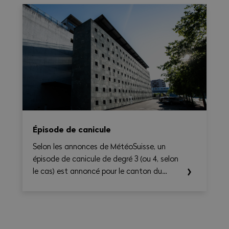
le temps de travail, les heures
supplémentaires, le temps de déplacement
et les éventuels suppléments sur une base
hebdomadaire, tout en générant une
synthèse claire et exportable en PDF.
Épisode de canicule
Selon les annonces de MétéoSuisse, un
épisode de canicule de degré 3 (ou 4, selon
le cas) est annoncé pour le canton du
Valais. Les températures élevées prévues au
cours des prochains jours sont susceptibles
d’entraîner des conséquences importantes
sur la santé, en particulier pour les