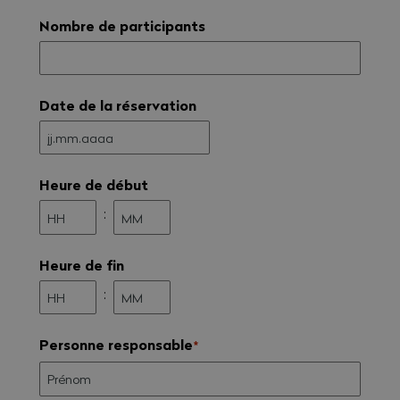
Nombre de participants
Date de la réservation
JJ
.
MM
Heure de début
.
AAAA
:
Heures
Minutes
Heure de fin
:
Heures
Minutes
Personne responsable
*