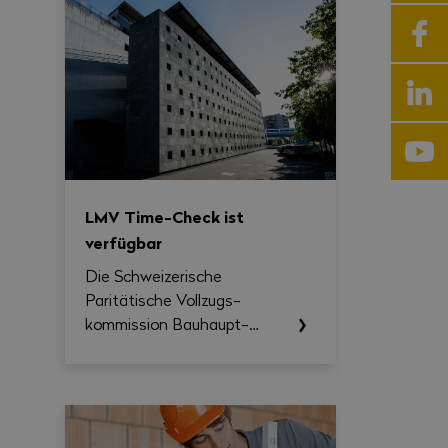
LMV Time-Check ist
verfügbar
Die Schweizerische
Paritätische Vollzugs­
kommission Bau­haupt­
gewerbe (SVK) stellt
Unternehmen und
paritätischen
Berufskommissionen ab
sofort das LMV Time-Check