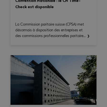
Convention Nationale : le CN Time-
Check est disponible
La Commission paritaire suisse (CPSA) met
désormais à disposition des entreprises et
des commissions professionnelles paritaires
le CN Time-Check, un outil destiné à
faciliter l'application de la Convention
nationale 2026–2031. Il permet de calculer
le temps de travail, les heures
supplémentaires, le temps de déplacement
et les éventuels suppléments sur une base
hebdomadaire, tout en générant une
synthèse claire et exportable en PDF.