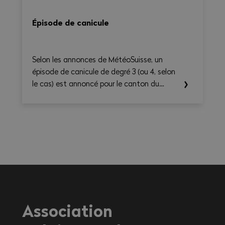
Épisode de canicule
Selon les annonces de MétéoSuisse, un
épisode de canicule de degré 3 (ou 4, selon
le cas) est annoncé pour le canton du
Valais. Les températures élevées prévues au
cours des prochains jours sont susceptibles
d’entraîner des conséquences importantes
sur la santé, en particulier pour les
travailleurs exerçant une activité à
l'extérieur ou dans des environnements
fortement exposés à la chaleur.
Association