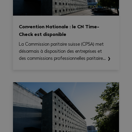
Convention Nationale : le CN Time-
Check est disponible
La Commission paritaire suisse (CPSA) met
désormais à disposition des entreprises et
des commissions professionnelles paritaires
le CN Time-Check, un outil destiné à
faciliter l'application de la Convention
nationale 2026–2031. Il permet de calculer
le temps de travail, les heures
supplémentaires, le temps de déplacement
et les éventuels suppléments sur une base
hebdomadaire, tout en générant une
synthèse claire et exportable en PDF.