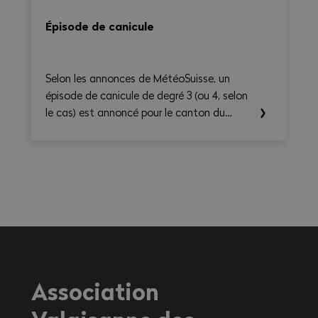
Épisode de canicule
Selon les annonces de MétéoSuisse, un
épisode de canicule de degré 3 (ou 4, selon
le cas) est annoncé pour le canton du
Valais. Les températures élevées prévues au
cours des prochains jours sont susceptibles
d’entraîner des conséquences importantes
sur la santé, en particulier pour les
travailleurs exerçant une activité à
l'extérieur ou dans des environnements
fortement exposés à la chaleur.
Association