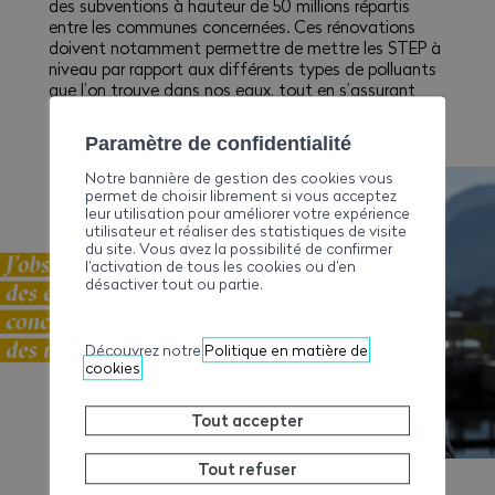
des subventions à hauteur de 50 millions répartis
entre les communes concernées. Ces rénovations
doivent notamment permettre de mettre les STEP à
niveau par rapport aux différents types de polluants
que l’on trouve dans nos eaux, tout en s’assurant
que leur capacité soit toujours adaptée aux débits à
traiter.
Paramètre de confidentialité
Notre bannière de gestion des cookies vous
permet de choisir librement si vous acceptez
leur utilisation pour améliorer votre expérience
utilisateur et réaliser des statistiques de visite
du site. Vous avez la possibilité de confirmer
l’activation de tous les cookies ou d’en
désactiver tout ou partie.
Découvrez notre
Politique en matière de
cookies
Tout accepter
Tout refuser