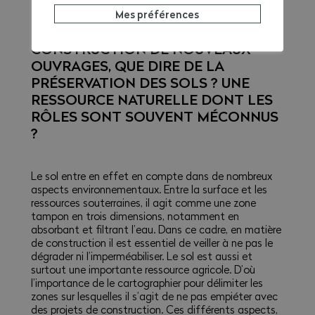
Mes préférences
POUR REVENIR À LA
CONSTRUCTION DE NOUVEAUX
OUVRAGES, QUE DIRE DE LA
PRÉSERVATION DES SOLS ? UNE
RESSOURCE NATURELLE DONT LES
RÔLES SONT SOUVENT MÉCONNUS
?
Le sol entre en effet en compte dans de nombreux
aspects environnementaux. Entre la surface et les
ressources souterraines, il agit comme une zone
tampon en trois dimensions, notamment en
absorbant et filtrant l’eau. Dans ce cadre, en matière
de construction il est essentiel de veiller à ne pas le
dégrader ni l’imperméabiliser. Le sol est aussi et
surtout une importante ressource agricole. D’où
l’importance de le cartographier pour délimiter les
zones sur lesquelles il s’agit de ne pas empiéter avec
des projets de construction. Ces différents aspects,