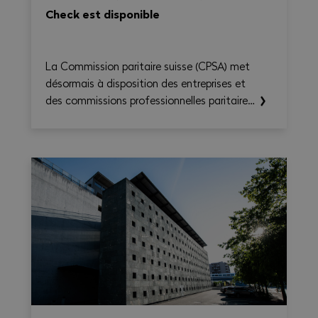
Check est disponible
La Commission paritaire suisse (CPSA) met
désormais à disposition des entreprises et
des commissions professionnelles paritaires
le CN Time-Check, un outil destiné à
faciliter l'application de la Convention
nationale 2026–2031. Il permet de calculer
le temps de travail, les heures
supplémentaires, le temps de déplacement
et les éventuels suppléments sur une base
hebdomadaire, tout en générant une
synthèse claire et exportable en PDF.