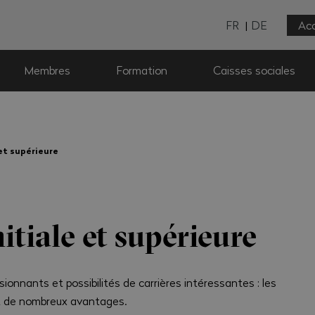
FR
DE
Acc
Membres
Formation
Caisses sociales
 et supérieure
itiale et supérieure
ionnants et possibilités de carrières intéressantes : les
nt de nombreux avantages.