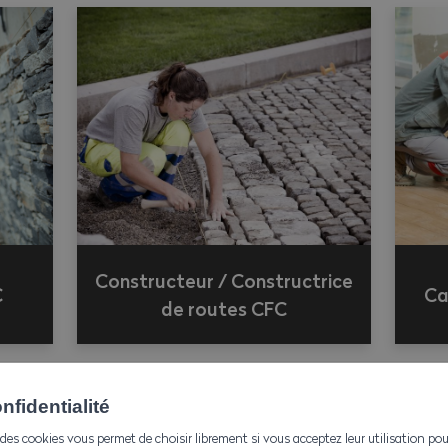
Constructeur / Constructrice
C
Ca
de routes CFC
fidentialité
des cookies vous permet de choisir librement si vous acceptez leur utilisation pou