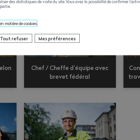
aliser des statistiques de visite du site. Vous avez la possibilité de confirmer l’act
partie.
 en matière de cookies
Tout refuser
Mes préférences
elon
Chef / Cheffe d’équipe avec
Con
brevet fédéral
tra