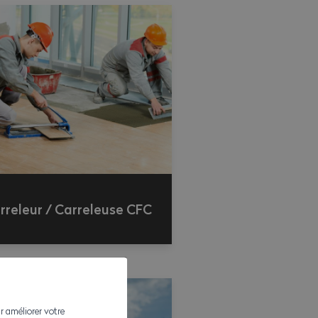
rreleur / Carreleuse CFC
r améliorer votre