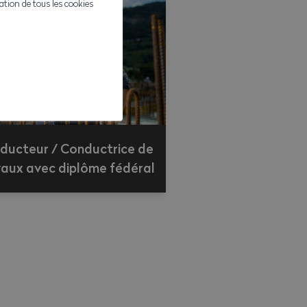
ivation de tous les cookies
ducteur / Conductrice de
vaux avec diplôme fédéral