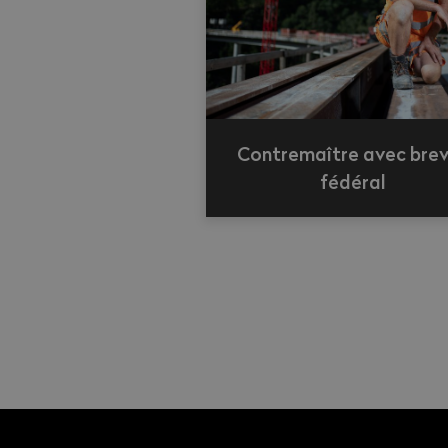
Contremaître avec bre
fédéral