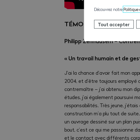
Découvrez notre
Politique
TÉMOIGNAGE
Tout accepter
Philipp Zenhäusern – Contre
« Un travail humain et de ges
J’ai la chance d’avoir fait mon a
2004, et d’être toujours employé 
contremaître – j’ai obtenu mon di
études, j’ai également poursuivi m
responsabilités. Très jeune, j’étais
construction m’a plu tout de suite.
un ouvrage dessiné sur un plan puis
bout, c’est ce qui me passionne d
et le contact avec différents cor