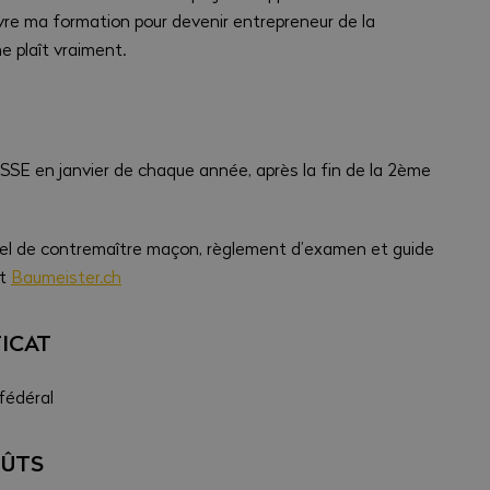
ivre ma formation pour devenir entrepreneur de la
e plaît vraiment.
 SSE en janvier de chaque année, après la fin de la 2ème
nnel de contremaître maçon, règlement d’examen et guide
et
Baumeister.ch
FICAT
fédéral
OÛTS