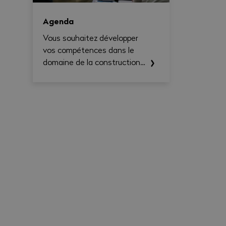
Agenda
Vous souhaitez développer
vos compétences dans le
domaine de la construction
et rester à la pointe des
dernières techniques et
réglementations ? Ne
manquez pas nos prochaines
formations !