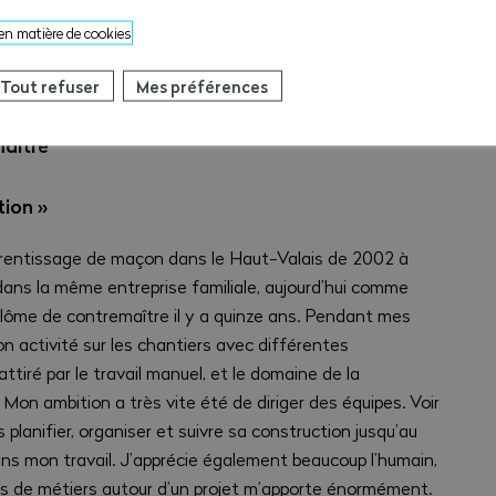
 en matière de cookies
Tout refuser
Mes préférences
maître
tion »
pprentissage de maçon dans le Haut-Valais de 2002 à
dans la même entreprise familiale, aujourd’hui comme
plôme de contremaître il y a quinze ans. Pendant mes
on activité sur les chantiers avec différentes
 attiré par le travail manuel, et le domaine de la
 Mon ambition a très vite été de diriger des équipes. Voir
 planifier, organiser et suivre sa construction jusqu’au
ans mon travail. J’apprécie également beaucoup l’humain,
ps de métiers autour d’un projet m’apporte énormément.