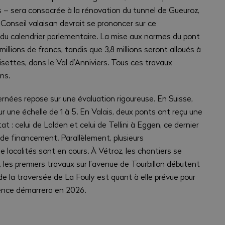
ncs – sera consacrée à la rénovation du tunnel de Gueuroz,
 Conseil valaisan devrait se prononcer sur ce
 du calendrier parlementaire. La mise aux normes du pont
llions de francs, tandis que 3,8 millions seront alloués à
settes, dans le Val d’Anniviers. Tous ces travaux
ns.
rnées repose sur une évaluation rigoureuse. En Suisse,
r une échelle de 1 à 5. En Valais, deux ponts ont reçu une
t : celui de Lalden et celui de Tellini à Eggen, ce dernier
de financement. Parallèlement, plusieurs
ocalités sont en cours. À Vétroz, les chantiers se
, les premiers travaux sur l’avenue de Tourbillon débutent
e la traversée de La Fouly est quant à elle prévue pour
mence démarrera en 2026.