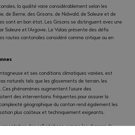
onales, la qualité varie considérablement selon les
e, de Berne, des Grisons, de Nidwald, de Soleure et de
tes sont en bon état. Les Grisons se distinguent avec une
par Soleure et l’Argovie. Le Valais présente des défis
 ses routes cantonales considéré comme critique ou en
annes
ntagneuse et ses conditions climatiques variées, est
as naturels tels que les glissements de terrain, les
es. Ces phénomènes augmentent l’usure des
sitent des interventions fréquentes pour assurer la
 La complexité géographique du canton rend également les
isation plus coûteux et techniquement exigeants.
 l’augmentation des sollicitations comme les charges de
stissement dans l’entretien depuis des décennies, mais