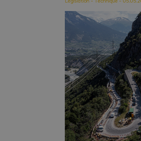
Législation
-
Technique
-
05.05.