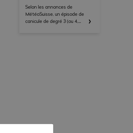
Selon les annonces de
MétéoSuisse, un épisode de
canicule de degré 3 (ou 4,
selon le cas) est annoncé
pour le canton du Valais. Les
températures élevées
prévues au cours des
prochains jours sont
susceptibles d’entraîner des
conséquences importantes
sur la santé, en particulier
pour les travailleurs exerçant
une activité à l'extérieur ou
dans des environnements
fortement exposés à la
chaleur.