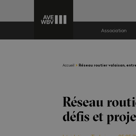
Association
›
Accueil
Réseau routier valaisan, entre
Réseau routi
défis et proje