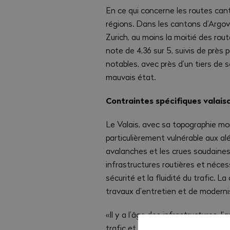
En ce qui concerne les routes cant
régions. Dans les cantons d’Argovi
Zurich, au moins la moitié des rou
note de 4,36 sur 5, suivis de près 
notables, avec près d’un tiers de
mauvais état.
Contraintes spécifiques valais
Le Valais, avec sa topographie mo
particulièrement vulnérable aux alé
avalanches et les crues soudain
infrastructures routières et néces
sécurité et la fluidité du trafic.
travaux d’entretien et de modern
«Il y a l’âge des infrastructures,
trafic et le tonnage, le sous-inve