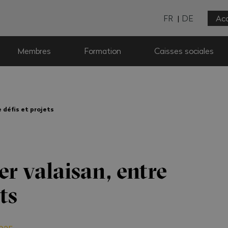
FR
DE
Acc
Membres
Formation
Caisses sociales
 défis et projets
er valaisan, entre
ts