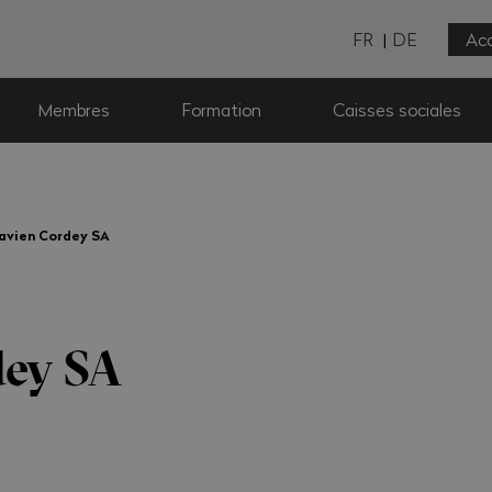
FR
DE
Acc
Membres
Formation
Caisses sociales
lavien Cordey SA
dey SA