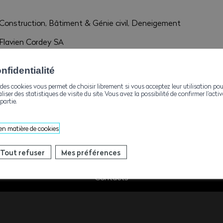
Construction, Bâtiment & Génie civil, Deneigement
Flavien Cordey SA
Rte du Rhône 12
1963 Vétroz
fidentialité
flavien.cordey@biofruits.ch
des cookies vous permet de choisir librement si vous acceptez leur utilisation pou
aliser des statistiques de visite du site. Vous avez la possibilité de confirmer l’act
partie.
 en matière de cookies
Tout refuser
Mes préférences
Contacts