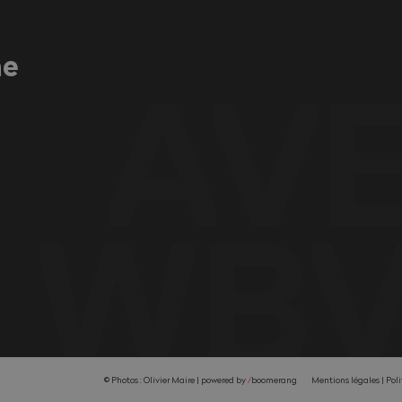
ne
© Photos : Olivier Maire |
powered by
/
boomerang
Mentions légales
Poli