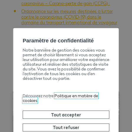
coronavirus – Corona-perte de gain (CCPG) :
Ordonnance sur les mesures destinées à lutter
contre le coronavirus (COVID-19) dans le
domaine du transport international de voyageur
Demande d’allocation pour perte de gain en cas
de coronavirus
Paramètre de confidentialité
Liste des Etats et Zones présentant un risque
élevé d’infection
(actualisée le 23 juillet)
Notre bannière de gestion des cookies vous
permet de choisir librement si vous acceptez
Feuille d’info et affiche à télécharger (plusieurs
leur utilisation pour améliorer votre expérience
langues)
utilisateur et réaliser des statistiques de visite
du site. Vous avez la possibilité de confirmer
Avis aux collaborateurs : vacances, pas de
l’activation de tous les cookies ou d’en
risques inutiles – restez en Suisse
désactiver tout ou partie.
EN SAVOIR PLUS
Découvrez notre
Politique en matière de
cookies
Tout accepter
Tout refuser