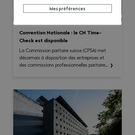
Mes préférences
Convention Nationale : le CN Time-
Check est disponible
La Commission paritaire suisse (CPSA) met
désormais à disposition des entreprises et
des commissions professionnelles paritaires
le CN Time-Check, un outil destiné à
faciliter l'application de la Convention
nationale 2026–2031. Il permet de calculer
le temps de travail, les heures
supplémentaires, le temps de déplacement
et les éventuels suppléments sur une base
hebdomadaire, tout en générant une
synthèse claire et exportable en PDF.