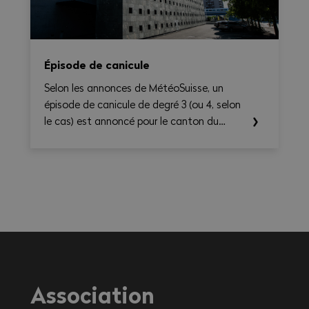
Épisode de canicule
Selon les annonces de MétéoSuisse, un
épisode de canicule de degré 3 (ou 4, selon
le cas) est annoncé pour le canton du
Valais. Les températures élevées prévues au
cours des prochains jours sont susceptibles
d’entraîner des conséquences importantes
sur la santé, en particulier pour les
travailleurs exerçant une activité à
l'extérieur ou dans des environnements
fortement exposés à la chaleur.
Association