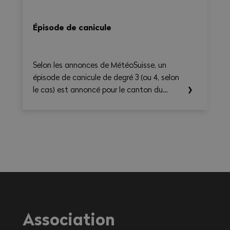
Épisode de canicule
Selon les annonces de MétéoSuisse, un
épisode de canicule de degré 3 (ou 4, selon
le cas) est annoncé pour le canton du
Valais. Les températures élevées prévues au
cours des prochains jours sont susceptibles
d’entraîner des conséquences importantes
sur la santé, en particulier pour les
travailleurs exerçant une activité à
l'extérieur ou dans des environnements
fortement exposés à la chaleur.
Association