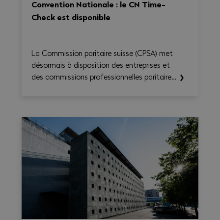
Convention Nationale : le CN Time-
Check est disponible
La Commission paritaire suisse (CPSA) met
désormais à disposition des entreprises et
des commissions professionnelles paritaires
le CN Time-Check, un outil destiné à
faciliter l'application de la Convention
nationale 2026–2031. Il permet de calculer
le temps de travail, les heures
supplémentaires, le temps de déplacement
et les éventuels suppléments sur une base
hebdomadaire, tout en générant une
synthèse claire et exportable en PDF.