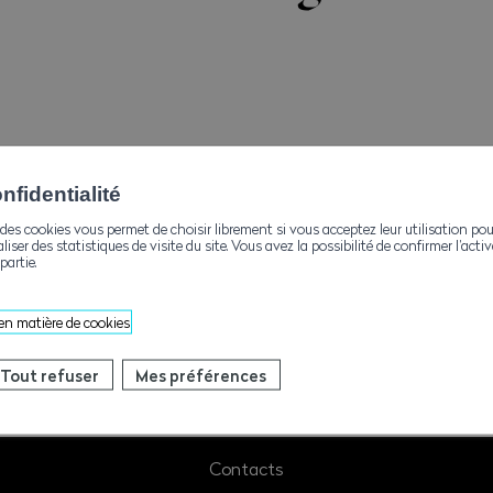
fidentialité
des cookies vous permet de choisir librement si vous acceptez leur utilisation pou
aliser des statistiques de visite du site. Vous avez la possibilité de confirmer l’act
partie.
ng/ausbildung-arbeitssicherheit/ausbildung-dumper-
-5-t-gesamtgewicht-18493/
 en matière de cookies
Tout refuser
Mes préférences
Contacts