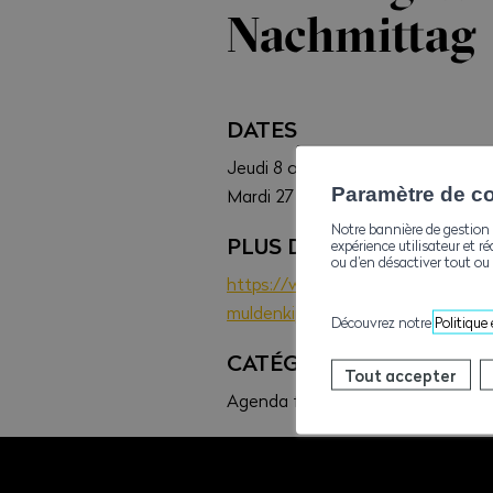
Nachmittag
DATES
Jeudi 8 octobre 2026
Paramètre de con
Mardi 27 octobre 2026
Notre bannière de gestion 
PLUS D'INFOS
expérience utilisateur et ré
ou d’en désactiver tout ou 
https://www.ave-wbv.ch/de/bildu
muldenkipper-2t-%e2%89%a5-15
Découvrez notre
Politique
CATÉGORIE
Tout accepter
Agenda formations, Sécurité