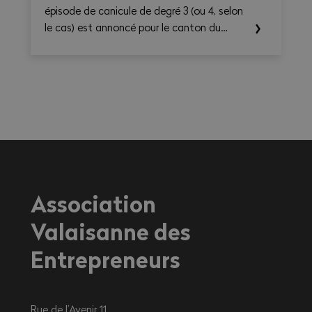
épisode de canicule de degré 3 (ou 4, selon
le cas) est annoncé pour le canton du
Valais. Les températures élevées prévues au
cours des prochains jours sont susceptibles
d’entraîner des conséquences importantes
sur la santé, en particulier pour les
travailleurs exerçant une activité à
l'extérieur ou dans des environnements
fortement exposés à la chaleur.
Association
Valaisanne des
Entrepreneurs
Rue de l’Avenir 11