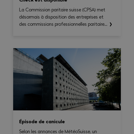
La Commission paritaire suisse (CPSA) met
désormais à disposition des entreprises et
des commissions professionnelles paritaires
le CN Time-Check, un outil destiné à
faciliter l'application de la Convention
nationale 2026–2031. Il permet de calculer
le temps de travail, les heures
supplémentaires, le temps de déplacement
et les éventuels suppléments sur une base
hebdomadaire, tout en générant une
synthèse claire et exportable en PDF.
Épisode de canicule
Selon les annonces de MétéoSuisse, un