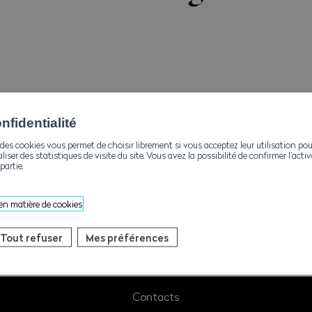
fidentialité
des cookies vous permet de choisir librement si vous acceptez leur utilisation pou
aliser des statistiques de visite du site. Vous avez la possibilité de confirmer l’act
partie.
ng/ausbildung-arbeitssicherheit/ausbildung-dumper-
-5-t-gesamtgewicht-18493/
 en matière de cookies
Tout refuser
Mes préférences
Contacts