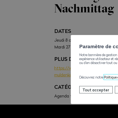
Nachmittag
DATES
Jeudi 8 octobre 2026
Paramètre de con
Mardi 27 octobre 2026
Notre bannière de gestion 
PLUS D'INFOS
expérience utilisateur et ré
ou d’en désactiver tout ou 
https://www.ave-wbv.ch/de/bildu
muldenkipper-2t-%e2%89%a5-15
Découvrez notre
Politique
CATÉGORIE
Tout accepter
Agenda formations, Sécurité