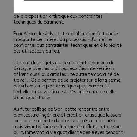
échanges avec les acteurs du chantier. Architectes,
ingénieurs et entreprises ont participé à l’adaptation
de la proposition artistique aux contraintes
techniques du bâtiment.
Pour Alexandre Joly, cette collaboration fait partie
intégrante de l’intérêt du processus. «J’aime me
confronter aux contraintes techniques et à la réalité
des utilisateurs du lieu.
Ce sont des projets qui demandent beaucoup de
dialogue avec les architectes.» Ces interventions
offrent aussi aux artistes une autre temporalité de
travail. «Cela permet de se projeter sur le long terme,
aussi bien sur le plan artistique que financier. Et
l’échelle d’intervention est très différente de celle
d’une exposition.»
Au futur collège de Sion, cette rencontre entre
architecture, ingénierie et création artistique laissera
ainsi une empreinte durable. Une présence discrète
mais vivante, faite de lumière, de reflets… et de sons
qui rythmeront la vie quotidienne des élèves pendant