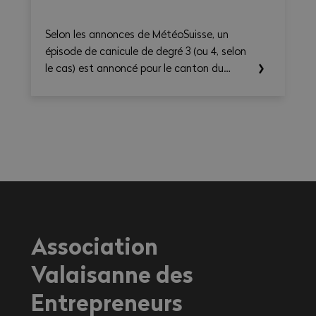
Selon les annonces de MétéoSuisse, un
épisode de canicule de degré 3 (ou 4, selon
le cas) est annoncé pour le canton du
Valais. Les températures élevées prévues au
cours des prochains jours sont susceptibles
d’entraîner des conséquences importantes
sur la santé, en particulier pour les
travailleurs exerçant une activité à
l'extérieur ou dans des environnements
fortement exposés à la chaleur.
Association
Valaisanne des
Entrepreneurs