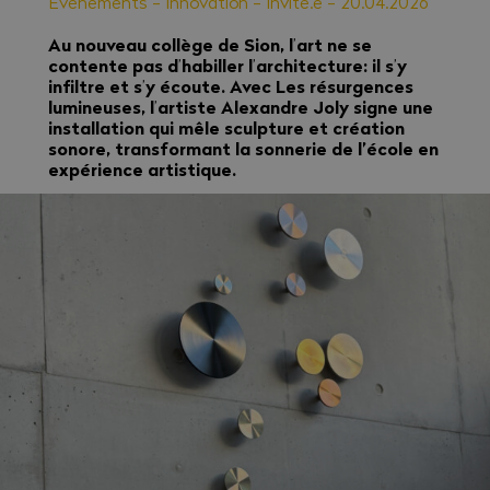
Evénements
-
Innovation
-
Invité.e
-
20.04.2026
Au nouveau collège de Sion, l
art ne se
’
contente pas d
habiller l
architecture: il s
y
’
’
’
infiltre et s
y écoute. Avec Les résurgences
’
lumineuses, l
artiste Alexandre Joly signe une
’
installation qui mêle sculpture et création
sonore, transformant la sonnerie de l’école en
expérience artistique.