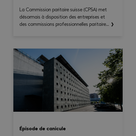
La Commission paritaire suisse (CPSA) met
désormais à disposition des entreprises et
des commissions professionnelles paritaires
le CN Time-Check, un outil destiné à
faciliter l'application de la Convention
nationale 2026–2031. Il permet de calculer
le temps de travail, les heures
supplémentaires, le temps de déplacement
et les éventuels suppléments sur une base
hebdomadaire, tout en générant une
synthèse claire et exportable en PDF.
Épisode de canicule