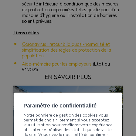
sécurité inférieure, à condition que des mesures
de protection appropriées telles que le port d’un
masque d’hygiène ou l’installation de barrières
soient prévues.
Liens utiles
Coronavirus : retour à la quasi-normalité et
simplification des règles de protection de la
population
Aide-mémoire pour les employeurs
(Etat au
5.1.2021)
EN SAVOIR PLUS
Paramètre de confidentialité
Notre bannière de gestion des cookies vous
permet de choisir librement si vous acceptez
leur utilisation pour améliorer votre expérience
utilisateur et réaliser des statistiques de visite
du site. Vous avez la possibilité de confirmer