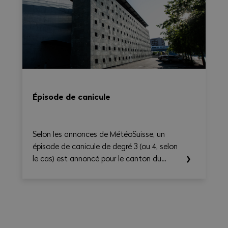
hebdomadaire, tout en générant une
synthèse claire et exportable en PDF.
Épisode de canicule
Selon les annonces de MétéoSuisse, un
épisode de canicule de degré 3 (ou 4, selon
le cas) est annoncé pour le canton du
Valais. Les températures élevées prévues au
cours des prochains jours sont susceptibles
d’entraîner des conséquences importantes
sur la santé, en particulier pour les
travailleurs exerçant une activité à