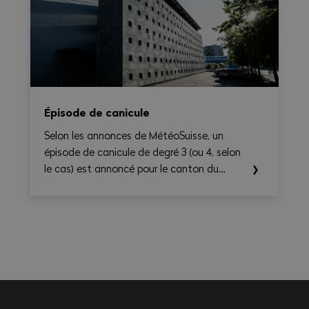
hebdomadaire, tout en générant une
synthèse claire et exportable en PDF.
Épisode de canicule
Selon les annonces de MétéoSuisse, un
épisode de canicule de degré 3 (ou 4, selon
le cas) est annoncé pour le canton du
Valais. Les températures élevées prévues au
cours des prochains jours sont susceptibles
d’entraîner des conséquences importantes
sur la santé, en particulier pour les
travailleurs exerçant une activité à
l'extérieur ou dans des environnements
fortement exposés à la chaleur.