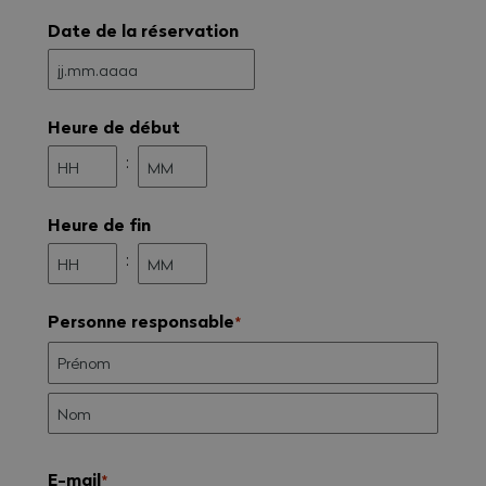
Date de la réservation
JJ
.
MM
Heure de début
.
AAAA
:
Heures
Minutes
Heure de fin
:
Heures
Minutes
Personne responsable
*
E-mail
*