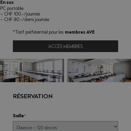
En sus
PC portable
– CHF 100.-/journée
– CHF 80.-/demi journée
membres AVE
*Tarif préférentiel pour les
ACCÈS MEMBRES
RÉSERVATION
Salle
*