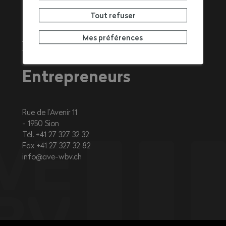
Tout refuser
Association
Mes préférences
Valaisanne des
Entrepreneurs
Rue de l’Avenir 11
1950
Sion
Tél. +41 27 327 32 32
Fax +41 27 327 32 82
info@ave-wbv.ch