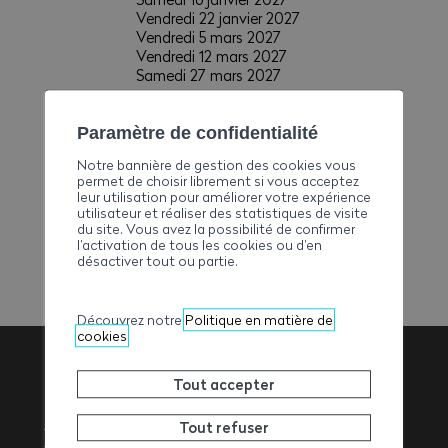
Vendredi 22 janvier 2027
Vendredi 5 mars 2027
Vendredi 12 mars 2027
Samedi 27 mars 2027
PLUS D'INFOS
Paramètre de confidentialité
https://www.ave-
Notre bannière de gestion des cookies vous
wbv.ch/fr/formation/formations-de-
permet de choisir librement si vous acceptez
securite/conduite-de-dumper-
leur utilisation pour améliorer votre expérience
tombereau-moins-de-15-5-t-charge-
utilisateur et réaliser des statistiques de visite
totale-18492/
du site. Vous avez la possibilité de confirmer
l’activation de tous les cookies ou d’en
désactiver tout ou partie.
CATÉGORIE
Agenda formations, Sécurité
Découvrez notre
Politique en matière de
cookies
Tout accepter
Association
Tout refuser