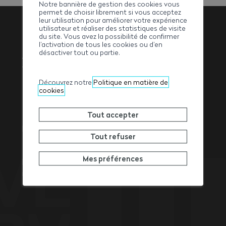
Notre bannière de gestion des cookies vous
permet de choisir librement si vous acceptez
leur utilisation pour améliorer votre expérience
utilisateur et réaliser des statistiques de visite
du site. Vous avez la possibilité de confirmer
l’activation de tous les cookies ou d’en
Association
désactiver tout ou partie.
Valaisanne des
Découvrez notre
Politique en matière de
Entrepreneurs
cookies
Tout accepter
Rue de l’Avenir 11
Tout refuser
1950
Sion
Tél. +41 27 327 32 32
Mes préférences
Fax +41 27 327 32 82
info@ave-wbv.ch