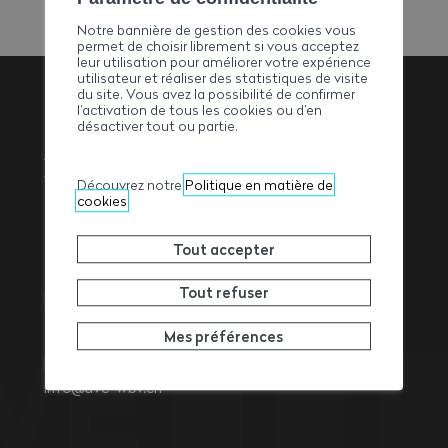
Notre bannière de gestion des cookies vous
permet de choisir librement si vous acceptez
leur utilisation pour améliorer votre expérience
utilisateur et réaliser des statistiques de visite
du site. Vous avez la possibilité de confirmer
l’activation de tous les cookies ou d’en
désactiver tout ou partie.
Association
Valaisanne des
Découvrez notre
Politique en matière de
cookies
Entrepreneurs
Tout accepter
Tout refuser
Rue de l’Avenir 11
1950
Sion
Mes préférences
Tél. +41 27 327 32 32
Fax +41 27 327 32 82
info@ave-wbv.ch