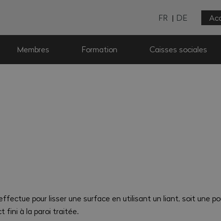
FR
DE
Acc
Membres
Formation
Caisses sociales
ffectue pour lisser une surface en utilisant un liant, soit une 
fini à la paroi traitée.