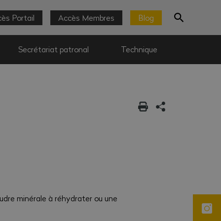
ès Portail
Accès Membres
Blog
Secrétariat patronal
Technique
poudre minérale à réhydrater ou une