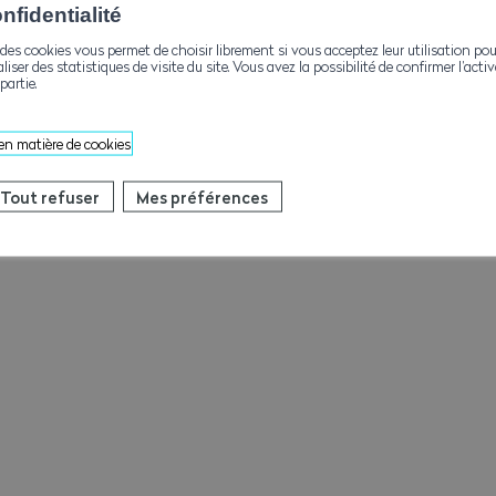
fidentialité
des cookies vous permet de choisir librement si vous acceptez leur utilisation pou
aliser des statistiques de visite du site. Vous avez la possibilité de confirmer l’act
partie.
 en matière de cookies
Tout refuser
Mes préférences