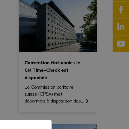
Convention Nationale : le
CN Time-Check est
disponible
La Commission paritaire
suisse (CPSA) met
désormais à disposition des
entreprises et des
commissions
professionnelles paritaires le
CN Time-Check, un outil