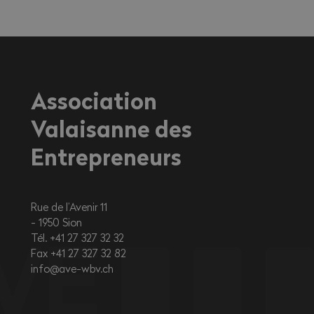
travailleurs exerçant une activité à
l'extérieur ou dans des environnements
fortement exposés à la chaleur.
Association
Valaisanne des
Entrepreneurs
Rue de l’Avenir 11
1950
Sion
Tél. +41 27 327 32 32
Fax +41 27 327 32 82
info@ave-wbv.ch