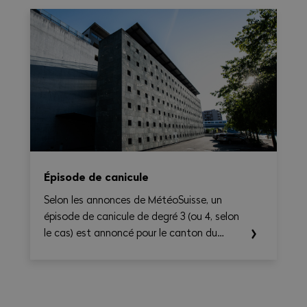
nationale 2026–2031. Il permet de calculer
le temps de travail, les heures
supplémentaires, le temps de déplacement
et les éventuels suppléments sur une base
hebdomadaire, tout en générant une
synthèse claire et exportable en PDF.
Épisode de canicule
Selon les annonces de MétéoSuisse, un
épisode de canicule de degré 3 (ou 4, selon
le cas) est annoncé pour le canton du
Valais. Les températures élevées prévues au
cours des prochains jours sont susceptibles
d’entraîner des conséquences importantes
sur la santé, en particulier pour les