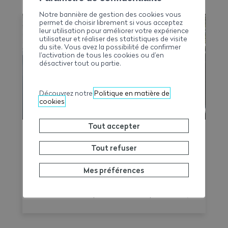
Notre bannière de gestion des cookies vous
permet de choisir librement si vous acceptez
leur utilisation pour améliorer votre expérience
utilisateur et réaliser des statistiques de visite
du site. Vous avez la possibilité de confirmer
l’activation de tous les cookies ou d’en
désactiver tout ou partie.
Découvrez notre
Politique en matière de
cookies
Tout accepter
Convention Nationale : le CN Time-
Tout refuser
Check est disponible
La Commission paritaire suisse (CPSA) met
Mes préférences
désormais à disposition des entreprises et
des commissions professionnelles paritaires
le CN Time-Check, un outil destiné à
faciliter l'application de la Convention