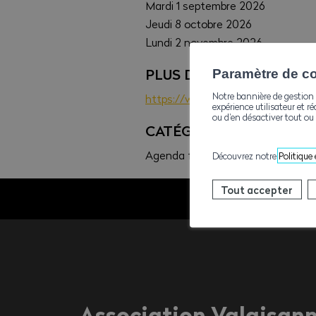
Mardi 1 septembre 2026
Jeudi 8 octobre 2026
Lundi 2 novembre 2026
PLUS D'INFOS
Paramètre de con
Notre bannière de gestion 
https://www.ave-wbv.ch/fr/forma
expérience utilisateur et ré
ou d’en désactiver tout ou 
CATÉGORIE
Agenda formations, Sécurité
Découvrez notre
Politique
Tout accepter
Association Valaisan