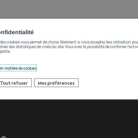
fidentialité
des cookies vous permet de choisir librement si vous acceptez leur utilisation pou
tion/formations-de-securite/elingage-10978/
aliser des statistiques de visite du site. Vous avez la possibilité de confirmer l’act
partie.
 en matière de cookies
Tout refuser
Mes préférences
Contacts
ne