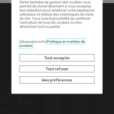
Notre bannière de gestion des cookies vous
permet de choisir librement si vous acceptez
leur utilisation pour améliorer votre expérience
utilisateur et réaliser des statistiques de visite
du site. Vous avez la possibilité de confirmer
l’activation de tous les cookies ou d’en
Association
désactiver tout ou partie.
Valaisanne des
Découvrez notre
Politique en matière de
Entrepreneurs
cookies
Tout accepter
Rue de l’Avenir 11
Tout refuser
1950
Sion
Tél. +41 27 327 32 32
Mes préférences
Fax +41 27 327 32 82
info@ave-wbv.ch