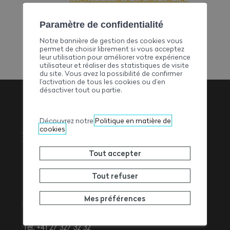
admin/post.php?
post=25150&action=edit
Paramètre de confidentialité
CATÉGORIE
Notre bannière de gestion des cookies vous
permet de choisir librement si vous acceptez
Agenda formations, Formation,
leur utilisation pour améliorer votre expérience
Sécurité
utilisateur et réaliser des statistiques de visite
du site. Vous avez la possibilité de confirmer
l’activation de tous les cookies ou d’en
désactiver tout ou partie.
Association
Découvrez notre
Politique en matière de
cookies
Valaisanne des
Tout accepter
Entrepreneurs
Tout refuser
Mes préférences
Rue de l’Avenir 11
1950
Sion
Tél. +41 27 327 32 32