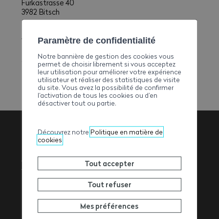
Furkastrasse 40
3982 Bitsch
Personne de contact
Afrim Bljakaj
(
Patron
)
Paramètre de confidentialité
E-mail
Notre bannière de gestion des cookies vous
ab.70@gmx.ch
permet de choisir librement si vous acceptez
leur utilisation pour améliorer votre expérience
utilisateur et réaliser des statistiques de visite
du site. Vous avez la possibilité de confirmer
l’activation de tous les cookies ou d’en
désactiver tout ou partie.
Découvrez notre
Politique en matière de
cookies
Association
Tout accepter
Valaisanne des
Tout refuser
Entrepreneurs
Mes préférences