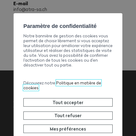
E-mail
info@atra-sa.ch
Téléphone
+41244721212
Paramètre de confidentialité
Fax
Notre bannière de gestion des cookies vous
+41244721444
permet de choisir librement si vous acceptez
leur utilisation pour améliorer votre expérience
utilisateur et réaliser des statistiques de visite
du site. Vous avez la possibilité de confirmer
l’activation de tous les cookies ou d’en
désactiver tout ou partie.
Découvrez notre
Politique en matière de
cookies
Association
Tout accepter
Valaisanne des
Tout refuser
Entrepreneurs
Mes préférences