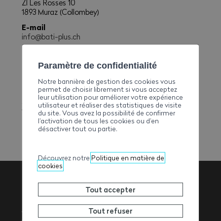
ZI Les Rosses 10
1893 Muraz (Collombey)
E-mail
info@bati-plus.ch
Téléphone
+41244721423
Paramètre de confidentialité
Fax
Notre bannière de gestion des cookies vous
+41244728519
permet de choisir librement si vous acceptez
leur utilisation pour améliorer votre expérience
Site web
utilisateur et réaliser des statistiques de visite
www.bati-plus.ch
du site. Vous avez la possibilité de confirmer
l’activation de tous les cookies ou d’en
désactiver tout ou partie.
Découvrez notre
Politique en matière de
cookies
Tout accepter
Association
Tout refuser