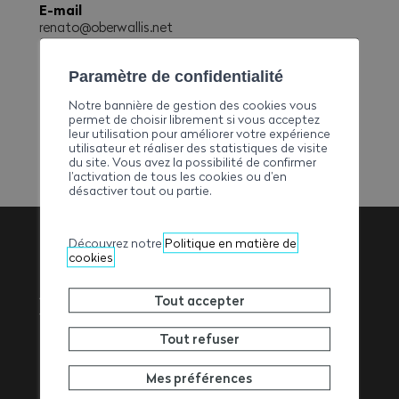
E-mail
renato@oberwallis.net
Téléphone
+41279271755 - +41793585757
Paramètre de confidentialité
Fax
Notre bannière de gestion des cookies vous
+41279271745
permet de choisir librement si vous acceptez
leur utilisation pour améliorer votre expérience
utilisateur et réaliser des statistiques de visite
du site. Vous avez la possibilité de confirmer
l’activation de tous les cookies ou d’en
désactiver tout ou partie.
Découvrez notre
Politique en matière de
cookies
Association
Tout accepter
Valaisanne des
Tout refuser
Entrepreneurs
Mes préférences