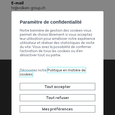
E-mail
hr@volken-group.ch
Téléphone
+41279345001
Paramètre de confidentialité
Fax
Notre bannière de gestion des cookies vous
+41279345002
permet de choisir librement si vous acceptez
leur utilisation pour améliorer votre expérience
utilisateur et réaliser des statistiques de visite
du site. Vous avez la possibilité de confirmer
l’activation de tous les cookies ou d’en
désactiver tout ou partie.
Découvrez notre
Politique en matière de
cookies
Association
Tout accepter
Valaisanne des
Tout refuser
Entrepreneurs
Mes préférences