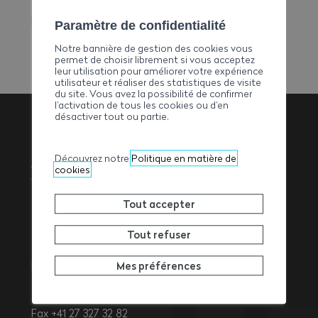
E-mail
bourdinetfils@bluewin.ch
Paramètre de confidentialité
Notre bannière de gestion des cookies vous
permet de choisir librement si vous acceptez
leur utilisation pour améliorer votre expérience
utilisateur et réaliser des statistiques de visite
du site. Vous avez la possibilité de confirmer
l’activation de tous les cookies ou d’en
désactiver tout ou partie.
Association
Découvrez notre
Politique en matière de
cookies
Valaisanne des
Tout accepter
Entrepreneurs
Tout refuser
Mes préférences
Rue de l’Avenir 11
1950
Sion
Tél. +41 27 327 32 32
Fax +41 27 327 32 82