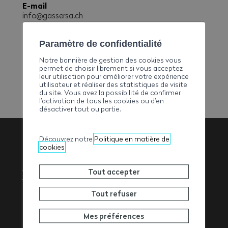
E-mail
info@gassersa.ch
Téléphone
+41244826040
Paramètre de confidentialité
Fax
Notre bannière de gestion des cookies vous
+41244826041
permet de choisir librement si vous acceptez
leur utilisation pour améliorer votre expérience
utilisateur et réaliser des statistiques de visite
du site. Vous avez la possibilité de confirmer
l’activation de tous les cookies ou d’en
désactiver tout ou partie.
Découvrez notre
Politique en matière de
cookies
Association
Tout accepter
Valaisanne des
Tout refuser
Entrepreneurs
Mes préférences