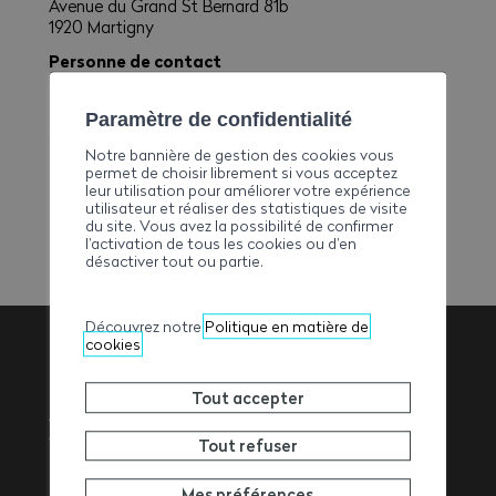
Avenue du Grand St Bernard 81b
1920 Martigny
Personne de contact
Comte Fabrice William
(
Patron
)
E-mail
Paramètre de confidentialité
comte.fabrice@bluewin.ch
Notre bannière de gestion des cookies vous
Téléphone
permet de choisir librement si vous acceptez
leur utilisation pour améliorer votre expérience
+41793755645
utilisateur et réaliser des statistiques de visite
du site. Vous avez la possibilité de confirmer
l’activation de tous les cookies ou d’en
désactiver tout ou partie.
Découvrez notre
Politique en matière de
cookies
Association
Tout accepter
Valaisanne des
Tout refuser
Mes préférences