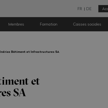
FR
DE
Acc
Membres
Formation
Caisses sociales
énériaz Bâtiment et Infrastructures SA
timent et
res SA