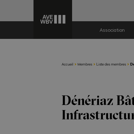
Association
›
›
›
Accueil
Membres
Liste des membres
D
Dénériaz Bâ
Infrastructu