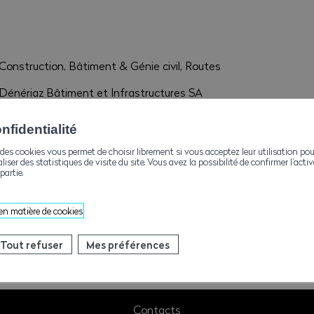
Construction, Bâtiment & Génie civil, Routes
Dénériaz Bâtiment et Infrastructures SA
Rte de Riddes 101
1950 Sion
fidentialité
des cookies vous permet de choisir librement si vous acceptez leur utilisation pou
pn@deneriaz.com
aliser des statistiques de visite du site. Vous avez la possibilité de confirmer l’act
partie.
+41272038141
 en matière de cookies
Tout refuser
Mes préférences
Contacts