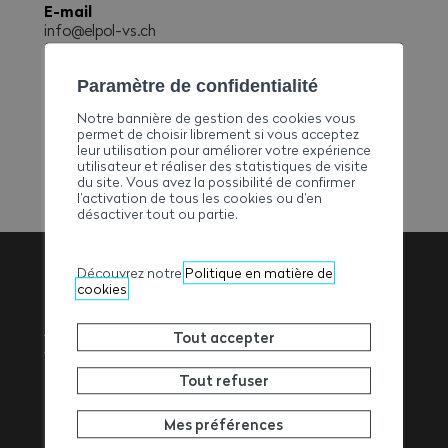
E-mail
info@elpol-vs.ch
Téléphone
+41272032327
Paramètre de confidentialité
Fax
Notre bannière de gestion des cookies vous
+41272033308
permet de choisir librement si vous acceptez
leur utilisation pour améliorer votre expérience
utilisateur et réaliser des statistiques de visite
du site. Vous avez la possibilité de confirmer
l’activation de tous les cookies ou d’en
désactiver tout ou partie.
Découvrez notre
Politique en matière de
cookies
Association
Tout accepter
Valaisanne des
Tout refuser
Entrepreneurs
Mes préférences